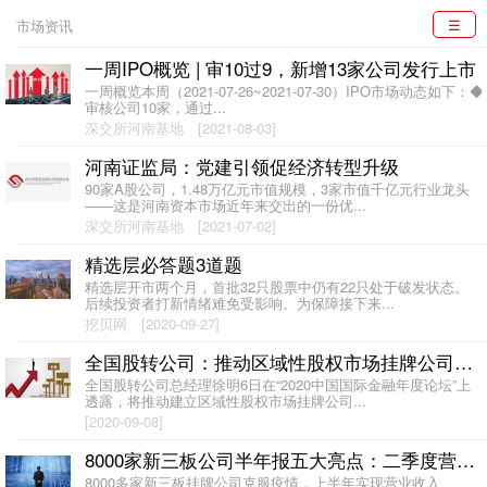
☰
市场资讯
一周IPO概览 | 审10过9，新增13家公司发行上市
一周概览本周（2021-07-26~2021-07-30）IPO市场动态如下：◆
审核公司10家，通过...
深交所河南基地
[2021-08-03]
河南证监局：党建引领促经济转型升级
90家A股公司，1.48万亿元市值规模，3家市值千亿元行业龙头
——这是河南资本市场近年来交出的一份优...
深交所河南基地
[2021-07-02]
精选层必答题3道题
精选层开市两个月，首批32只股票中仍有22只处于破发状态。
后续投资者打新情绪难免受影响。为保障接下来...
挖贝网
[2020-09-27]
全国股转公司：推动区域性股权市场挂牌公司到新三板转板机制
全国股转公司总经理徐明6日在“2020中国国际金融年度论坛”上
透露，将推动建立区域性股权市场挂牌公司...
[2020-09-08]
8000家新三板公司半年报五大亮点：二季度营收同比增20% 保障180万人就业
8000多家新三板挂牌公司克服疫情，上半年实现营业收入