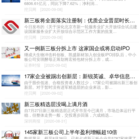
6806.61亿元，同比下降7.62%；净利润...
挖贝网
[2020-09-08]
新三板将全面落实注册制：优质企业晋层时长将缩短
今日发布的《关于深化北京市新一轮服务业扩大开放综合试点建
设国家服务业扩大开放综合示范区工作方案的批复...
挖贝网
[2020-09-08]
又一例新三板分拆上市 这家国企或将启动IPO
继成大生物冲击科创板、凯盛新材加入创业板IPO排队后，中小
板公司安琪酵母正筹划将宏裕包材分拆上市，成...
证券时报
[2020-09-02]
17家企业被踢出创新层：新锐英诚、卓华信息进军精选层计划遭搁浅
由于股价低迷、合格投资者人数过少，17家公司被踢出新三板创
新层。对于暂时没有进军精选层的企业来说，影...
挖贝网
[2020-09-02]
新三板精选层没喝上满月酒
自7月27日新三板精选层正式开市至今已满月，市场总体运行平
稳，但整体走势一般，交投逐步回落，六成精选...
深圳商报
[2020-08-31]
145家新三板公司上半年盈利增幅超10倍
数据显示，截至8月26日，已有七成新三板企业共5787家披露了