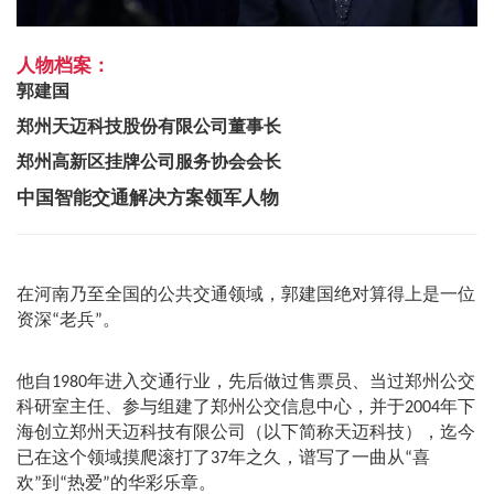
人物档案：
郭建国
郑州天迈科技股份有限公司董事长
郑州高新区挂牌公司服务协会会长
中国智能交通解决方案领军人物
在河南乃至全国的公共交通领域，郭建国绝对算得上是一位
资深
老兵
。
“
”
他自
年进入交通行业，先后做过售票员、当过郑州公交
1980
科研室主任、参与组建了郑州公交信息中心，并于
年下
2004
海创立郑州天迈科技有限公司（以下简称天迈科技），迄今
已在这个领域摸爬滚打了
年之久，谱写了一曲从
喜
37
“
欢
到
热爱
的华彩乐章。
”
“
”