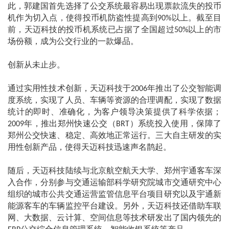
此，郭建国首先选择了公交系统最容易出现票款流失的投币
机作为切入点，使得投币机防盗性提高到
以上。截至目
90%
前，天迈科技的投币机系统已占据了全国超过
以上的市
50%
场份额，成为公交行业的一款爆品。
创新从未止步。
通过实用性技术创新，天迈科技于
年推出了公交智能调
2006
度系统，实现了人员、车辆等资源的合理调配，实现了数据
统计的即时、准确化，为客户领导决策提供了科学依据；
年，推出郑州快速公交（
）系统投入使用，保障了
2009
BRT
郑州公交快速、稳定、高效地正常运行。三大自主研发的实
用性创新产品，使得天迈科技迅速声名鹊起。
随后，天迈科技陆续与北京航空航天大学、郑州宇通客车深
入合作，分别参与交通运输部科学研究院城市交通研究中心
组织的城市公共交通运营监管信息平台项目研究以及宇通新
能源客车的车辆监控平台建设。另外，天迈科技还借助车联
网、大数据、云计算、空间信息等技术研发出了国内领先的