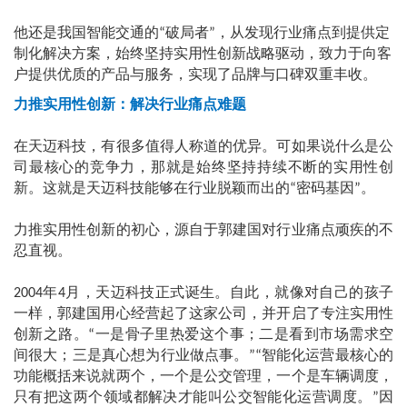
他还是我国智能交通的
破局者
，从发现行业痛点到提供定
“
”
制化解决方案，始终坚持实用性创新战略驱动，致力于向客
户提供优质的产品与服务，实现了品牌与口碑双重丰收。
力推实用性创新：解决行业痛点难题
在天迈科技，有很多值得人称道的优异。可如果说什么是公
司最核心的竞争力，那就是始终坚持持续不断的实用性创
新。这就是天迈科技能够在行业脱颖而出的
密码基因
。
“
”
力推实用性创新的初心，源自于郭建国对行业痛点顽疾的不
忍直视。
年
月，天迈科技正式诞生。自此，就像对自己的孩子
2004
4
一样，郭建国用心经营起了这家公司，并开启了专注实用性
创新之路。
一是骨子里热爱这个事；二是看到市场需求空
“
间很大；三是真心想为行业做点事。
智能化运营最核心的
”“
功能概括来说就两个，一个是公交管理，一个是车辆调度，
只有把这两个领域都解决才能叫公交智能化运营调度。
因
”