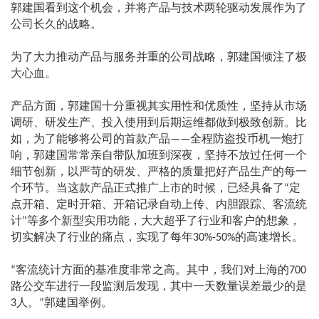
郭建国看到这个机会，并将产品与技术两轮驱动发展作为了
公司长久的战略。
为了大力推动产品与服务并重的公司战略，郭建国倾注了极
大心血。
产品方面，郭建国十分重视其实用性和优质性，坚持从市场
调研、研发生产、投入使用到后期运维都做到极致创新。比
如，为了能够将公司的首款产品
全程防盗投币机一炮打
——
响，郭建国常常亲自带队加班到深夜，坚持不放过任何一个
细节创新，以严苛的研发、严格的质量把好产品生产的每一
个环节。当这款产品正式推广上市的时候，已经具备了
定
“
点开箱、定时开箱、开箱记录自动上传、内胆跟踪、客流统
计
等多个新型实用功能，大大超乎了行业和客户的想象，
”
切实解决了行业的痛点，实现了每年
的高速增长。
30%-50%
客流统计方面的基准度非常之高。其中，我们对上海的
“
700
路公交车进行一段监测后发现，其中一天数量误差最少的是
人。
郭建国举例。
3
”