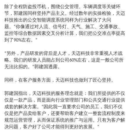
除了全程防盗投币机，围绕公交管理、车辆调度等关键环
节，郭建国同样坚持产品主义。经过数年的实操检验，天迈
科技推出的公交智能调度系统同样为行业解决了大问
题。
你像通过对人流、信号灯、天气、施工、交通事故、
“
监控等综合数据因素交叉分析计算，我们把公交准点率提高
到了
左右。
90%
”
另外，产品研发的背后是人才，天迈科技非常重视人才战
“
略。我们的研发人员能占到公司
左右，这是一般公司所
60%
无法比拟的。
郭建国透露。
”
同样，在客户服务方面，天迈科技也做到了匠心坚持。
郭建国指出，天迈科技的服务理念就是：我们所提供的不仅
仅是一款产品，而是面向行业管理部门和公共交通行业提供
成套的解决方案。
因此我一直要求公司的员工，我们不仅
“
仅是把产品卖给客户，还要帮助客户建立一整套流程制度来
规范运营管理，从而保证系统的推广与运用。只有为客户解
决问题，客户好了公司才能得到更好的发展。
”