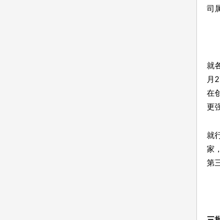
司
就
月
在
更
就
家
第
三