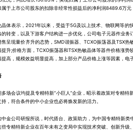
归属于上市公司股东的扣除非经常性损益后的净利润8489.6万元，同
伦晶体表示，2021年以来，受益于5G及以上技术、物联网等
略的转变，以及下游客户结构进一步优化，公司电子元器件业务
销售呈现量价齐升的态势，SMD谐振器、TCXO振荡器及TSX
幅提升;价格方面，TCXO振荡器和TSX热敏晶体等器件价格涨
幅提高，规模效益明显提高，加上部分产品价格上涨等因素，电
语
期多场会议均提及专精特新“小巨人”企业，昭示着政策对专精特
支持，符合条件的中小企业也必将焕发新的活力。
如中金公司研报所说，时代搭台、政策助力，为中国专精特新类
这些专精特新企业在百年未有之变局中实现技术突破、创新升级