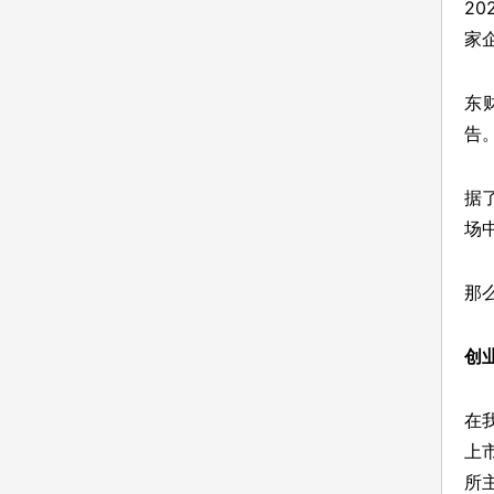
2
家
东
告
据
场
那
创
在
上
所