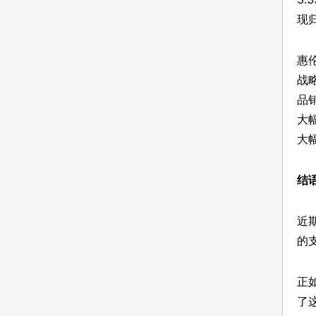
现
惠
战
品
大
大
结
近
的
正
了