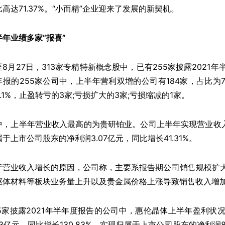
比高达71.37%。“小而精”企业迎来了发展的新契机。
半年业绩多家“报喜”
至8月27日，313家专精特新概念股中，已有255家披露2021年
年报的255家公司中，上半年营利双增的公司有184家，占比为72
.1%，止盈转亏的3家;亏损扩大的3家;亏损缩减的1家。
中，上半年营业收入最高的为贵研铂业。公司上半年实现营业收入176
属于上市公司股东的净利润3.07亿元，同比增长41.31%。
于营业收入增长的原因，公司称，主要系报告期公司销售规模扩
驱体材料等板块业务量上升以及贵金属价格上涨导致销售收入增
55家披露2021年半年度报告的公司中，惠伦晶体上半年盈利
33亿元，同比增长130.83%，实现归属于上市公司股东的净利润88