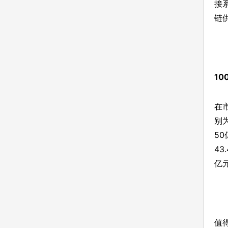
接
链
10
在
别
5
4
亿
值