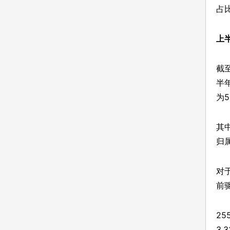
占
上
截
半
为5
其
归
对
前
2
3.