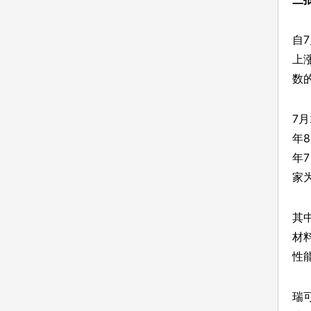
自
上
数的
7
年8
年
家
其
材
性
瑞