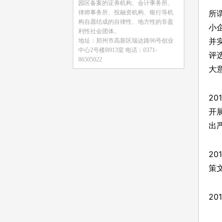
园区备案的证券机构、会计事务所、
所
律师事务所、投融资机构、银行等机
构自愿结成的自律性、地方性的非盈
小
利性社会团体。
并
地址：郑州市高新区瑞达路96号创业
中心2号楼B913室
电话
：
0371-
评
86505022
大
2
开
出
2
策
2